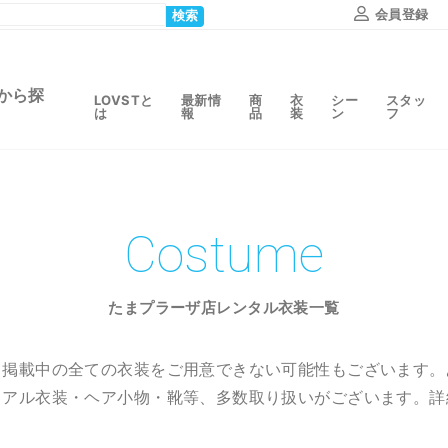
会員登録
検索
から探
LOVSTと
最新情
商
衣
シー
スタッ
は
報
品
装
ン
フ
Costume
たまプラーザ店レンタル衣装一覧
り掲載中の全ての衣装を
ご用意できない可能性もございます。
ュアル衣装・ヘア小物・靴等、多数取り扱いがございます。
詳