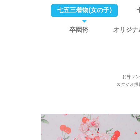
七五三着物(女の子)
卒園袴
オリジナ
お外レ
スタジオ撮