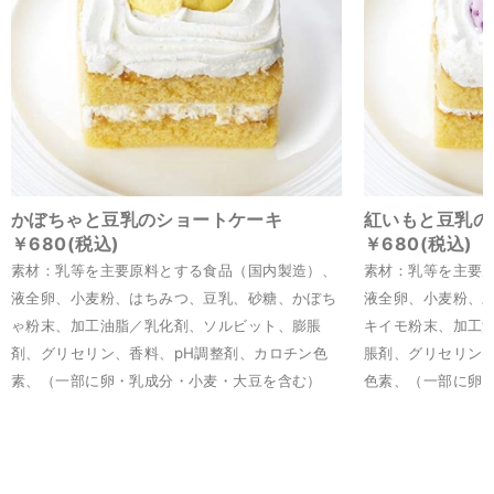
かぼちゃと豆乳のショートケーキ
紅いもと豆乳の
￥680(税込)
￥680(税込)
素材：乳等を主要原料とする食品（国内製造）、
素材：乳等を主要
液全卵、小麦粉、はちみつ、豆乳、砂糖、かぼち
液全卵、小麦粉、
ゃ粉末、加工油脂／乳化剤、ソルビット、膨脹
キイモ粉末、加工
剤、グリセリン、香料、pH調整剤、カロチン色
脹剤、グリセリン、
素、（一部に卵・乳成分・小麦・大豆を含む）
色素、（一部に卵