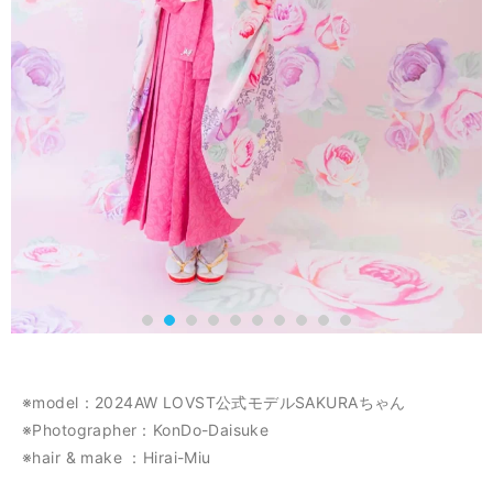
※model：2024AW LOVST公式モデルSAKURAちゃん
※Photographer：KonDo-Daisuke
※hair & make ：Hirai-Miu