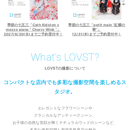
季節の七五三「petit main “紅蝶の
季節の七五三「Cath Kidston ×
華”」
mezzo piano “ Cherry Wink ”」
12/31(木)までご予約受付中！
2027/6/30(水)までご予約受付中！
What’s LOVST?
LOVSTの撮影について
コンパクトな店内でも多彩な撮影空間を楽しめるス
タジオ。
エレガントなフラワーシーンや
クラシカルなアンティークシーン、
お子様の自然な笑顔が輝くナチュラルウッドのシーンなど、
多彩な撮影空間も新宿高島屋店の魅力。