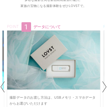
家族の宝物になる撮影体験をぜひLOVSTで。
1
POINT
データについて
P
撮影データのお渡し方法は、USBメモリ・スマホデータ
からお選びいただけます