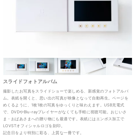
スライドフォトアルバム
撮影したお写真をスライドショーで楽しめる、新感覚のフォトアルバ
ム。表紙を開くと、思い出の写真が映像となって自動再生。ページを
めくるように、1枚1枚の写真をゆっくりと味わえます。USB充電式
で、DVDやBlu-rayプレイヤーがなくても手軽に視聴可能。おじいさ
ま・おばあさまへの贈り物にも最適です。表紙にはエンボス加工で
LOVSTオフィシャルロゴを刻印。
記念日をより特別に彩る、上質な一冊です。