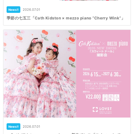
2026.07.01
News!!
季節の七五三「Cath Kidston × mezzo piano “Cherry Wink”」
2026.07.01
News!!