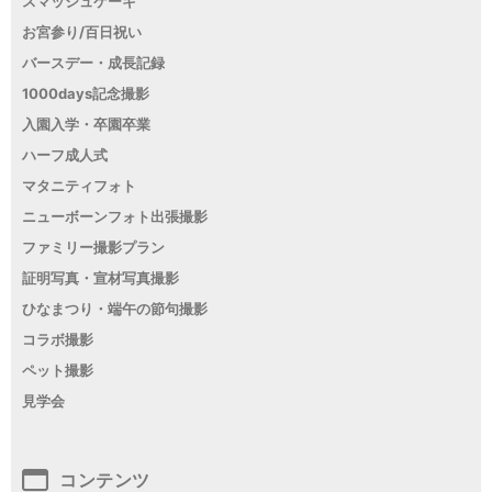
スマッシュケーキ
お宮参り/百日祝い
バースデー・成長記録
1000days記念撮影
入園入学・卒園卒業
ハーフ成人式
マタニティフォト
ニューボーンフォト出張撮影
ファミリー撮影プラン
証明写真・宣材写真撮影
ひなまつり・端午の節句撮影
コラボ撮影
ペット撮影
見学会
コンテンツ