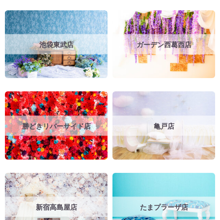
池袋東武店
ガーデン西葛西店
勝どきリバーサイド店
亀戸店
新宿高島屋店
たまプラーザ店