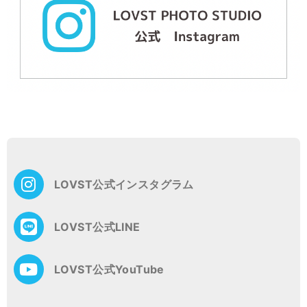
投
稿
ナ
ビ
ゲ
LOVST公式インスタグラム
ー
シ
ョ
LOVST公式LINE
ン
LOVST公式YouTube