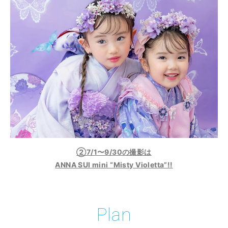
②7/1〜9/30の撮影は
ANNA SUI mini “Misty Violetta”!!
Plan