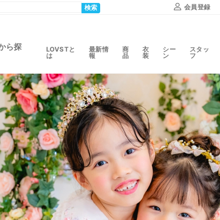
会員登録
検索
から探
LOVSTと
最新情
商
衣
シー
スタッ
は
報
品
装
ン
フ