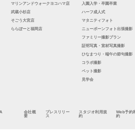
マリンアンドウォークヨコハマ店
入園入学・卒園卒業
武蔵小杉店
ハーフ成人式
そごう大宮店
マタニティフォト
ららぽーと福岡店
ニューボーンフォト出張撮影
ファミリー撮影プラン
証明写真・宣材写真撮影
ひなまつり・端午の節句撮影
コラボ撮影
ペット撮影
見学会
A
会社概
プレスリリー
スタジオ利用規
Web予約
要
ス
約
約