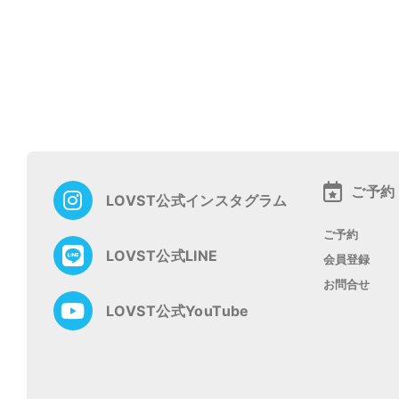
投
稿
ナ
ビ
ゲ
ー
ご予約
LOVST公式インスタグラム
シ
ョ
ご予約
ン
LOVST公式LINE
会員登録
お問合せ
LOVST公式YouTube