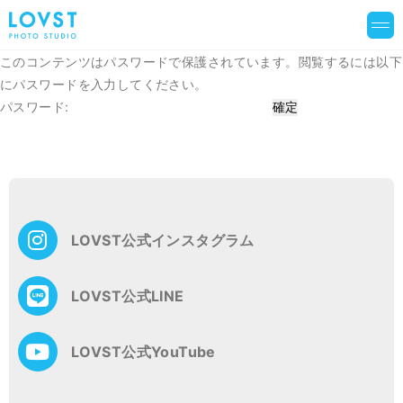
このコンテンツはパスワードで保護されています。閲覧するには以下
にパスワードを入力してください。
パスワード:
投
稿
ナ
ビ
ゲ
LOVST公式インスタグラム
ー
シ
ョ
LOVST公式LINE
ン
LOVST公式YouTube