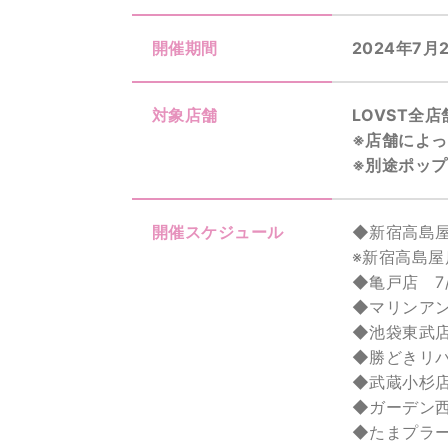
開催期間
2024年7月
対象店舗
LOVST全店
※店舗によ
※別途ポッ
開催スケジュール
◆新宿高島屋店
※新宿高島屋
◆亀戸店 7/2
◆マリンアンド
◆池袋東武店 9
◆勝どきリバー
◆武蔵小杉店 9
◆ガーデン西葛
◆たまプラーザ店