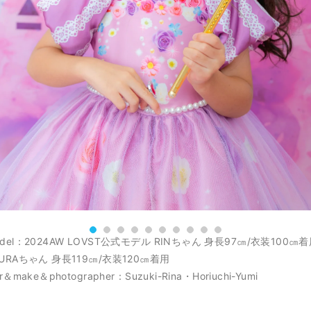
odel：2024AW LOVST公式モデル RINちゃん 身長97㎝/衣装100㎝
KURAちゃん 身長119㎝/衣装120㎝着用
ir＆make＆photographer：Suzuki-Rina・Horiuchi-Yumi