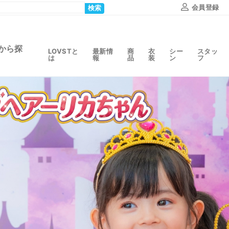
会員登録
検索
から探
LOVSTと
最新情
商
衣
シー
スタッ
は
報
品
装
ン
フ