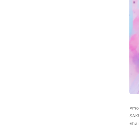
※m
SA
※ha