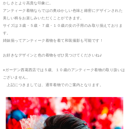
かしさとより高貴な印象に。
アンティーク着物ならではの奥ゆかしい色味と緻密にデザインされた
美しい柄をお楽しみいただくことができます。
サイズは３歳・５歳・７歳・１０歳の女の子用のみ取り揃えておりま
す。
姉妹揃ってアンティーク着物を着て和装撮影も可能です！
お好きなデザインと色の着物をぜひ見つけてくださいね♪
※ガーデン西葛西店では５歳、１０歳の
アンティーク着物の取り扱いは
ございません。
上記につきましては、通常着物でのご案内となります。