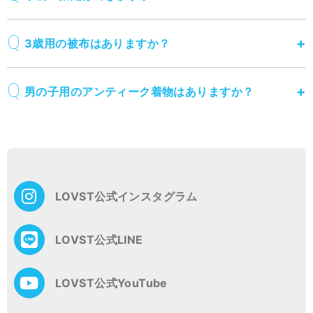
3歳用の被布はありますか？
男の子用のアンティーク着物はありますか？
投
稿
ナ
ビ
ゲ
LOVST公式インスタグラム
ー
シ
ョ
LOVST公式LINE
ン
LOVST公式YouTube