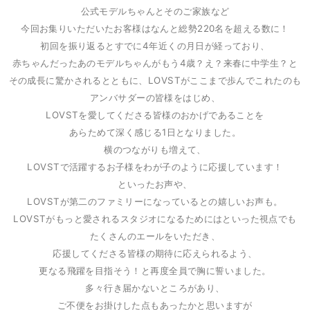
公式モデルちゃんとそのご家族など
今回お集りいただいたお客様はなんと総勢220名を超える数に！
初回を振り返るとすでに4年近くの月日が経っており、
赤ちゃんだったあのモデルちゃんがもう4歳？え？来春に中学生？と
その成長に驚かされるとともに、LOVSTがここまで歩んでこれたのも
アンバサダーの皆様をはじめ、
LOVSTを愛してくださる皆様のおかげであることを
あらためて深く感じる1日となりました。
横のつながりも増えて、
LOVSTで活躍するお子様をわが子のように応援しています！
といったお声や、
LOVSTが第二のファミリーになっているとの嬉しいお声も。
LOVSTがもっと愛されるスタジオになるためにはといった視点でも
たくさんのエールをいただき、
応援してくださる皆様の期待に応えられるよう、
更なる飛躍を目指そう！と再度全員で胸に誓いました。
多々行き届かないところがあり、
ご不便をお掛けした点もあったかと思いますが