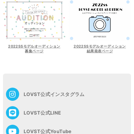
2022SSモデルオーディション
2022SSモデルオーディション
募集ページ
結果発表ページ
投
稿
ナ
ビ
ゲ
LOVST公式インスタグラム
ー
シ
ョ
LOVST公式LINE
ン
LOVST公式YouTube