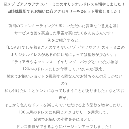
☑メゾ ピアノやアナ スイ・ミニのオリジナルドレスを増やしました！
☑姉妹撮影でもお揃いに◎アクセサリーを2セット用意しました！
前回のファンミーティングの際にいただいた貴重なご意見を基に
サービス改善を実施した事案が実はたくさんあるんです！
一例をご紹介すると…
『LOVSTでしか着ることのできないメゾ ピアノやアナ スイ・ミニの
オリジナルドレスがあるのに店舗によっては型数が少ない。』
『ティアラやネックレス、イヤリング、バッグといった小物は
120㎝のドレスにしか付帯していないのが残念。
姉妹でお揃いショットを撮影する際
なんでお姉ちゃんの分しかない
の？
私も付けたい！とケンカになってしまうことがありました』などのお
声が。
そこから色んなドレスを楽しんでいただけるよう型数を増やしたり、
100㎝用のドレスにも同じアクセサリーを用意して、
姉妹でお揃いの小物を身にまとい、
ドレス撮影ができるようにバージョンアップしました！