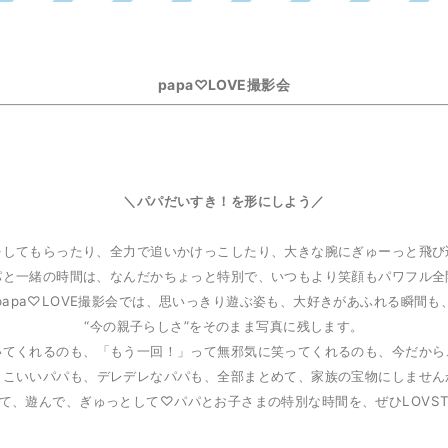
papa♡LOVE撮影会
＼パパだいすき！を形にしよう／
をしてもらったり、
全力で追いかけっこしたり、
大きな腕にぎゅーっと飛び
パと一緒の時間は、
なんだかちょっと特別で、
いつもより笑顔もパワフル全
papa♡LOVE撮影会では、
思いっきり遊ぶ姿も、
大好きがあふれる瞬間も
“今の親子らしさ”をそのまま写真に残します。
いてくれるのも、
「もう一回！」って無邪気に笑ってくれるのも、
今だから
っこいいパパも、
デレデレなパパも、
全部まとめて、家族の宝物にしません
て、遊んで、ぎゅっとして♡
パパとお子さまの特別な時間を、ぜひLOVS