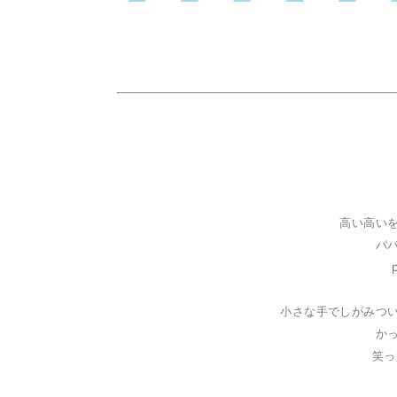
高い高い
パ
小さな手でしがみつ
か
笑っ