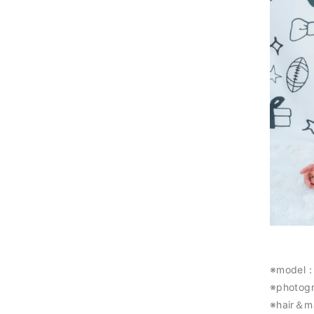
※model
※photog
※hair＆m