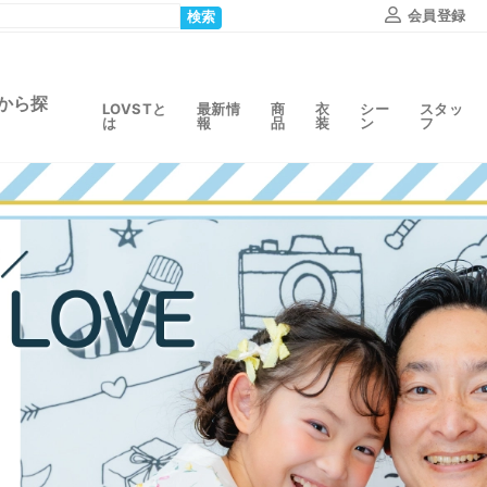
会員登録
検索
から探
LOVSTと
最新情
商
衣
シー
スタッ
は
報
品
装
ン
フ