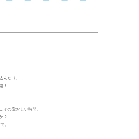
込んだり。
開！
、
こその愛おしい時間。
か？
Tで。