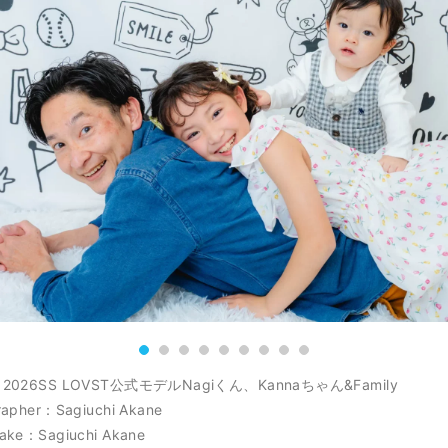
：2026SS LOVST公式モデルNagiくん、Kannaちゃん&Family
rapher：Sagiuchi Akane
ake：Sagiuchi Akane