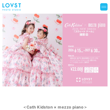
＜Cath Kidston × mezzo piano＞