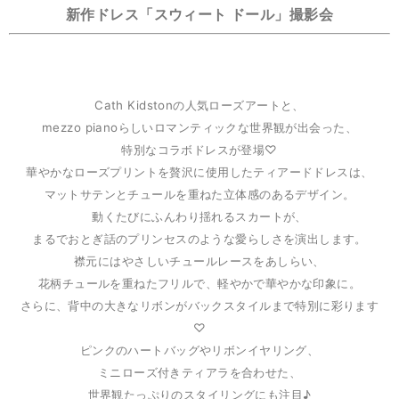
新作ドレス「スウィート ドール」撮影会
Cath Kidstonの人気ローズアートと、
mezzo pianoらしいロマンティックな世界観が出会った、
特別なコラボドレスが登場♡
華やかなローズプリントを贅沢に使用したティアードドレスは、
マットサテンとチュールを重ねた立体感のあるデザイン。
動くたびにふんわり揺れるスカートが、
まるでおとぎ話のプリンセスのような愛らしさを演出します。
襟元にはやさしいチュールレースをあしらい、
花柄チュールを重ねたフリルで、軽やかで華やかな印象に。
さらに、背中の大きなリボンがバックスタイルまで特別に彩ります
♡
ピンクのハートバッグやリボンイヤリング、
ミニローズ付きティアラを合わせた、
世界観たっぷりのスタイリングにも注目♪