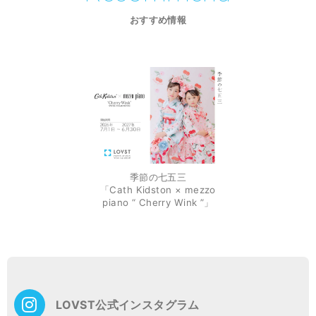
おすすめ情報
季節の七五三
「Cath Kidston × mezzo
piano “ Cherry Wink ”」
投
稿
ナ
ビ
ゲ
LOVST公式インスタグラム
ー