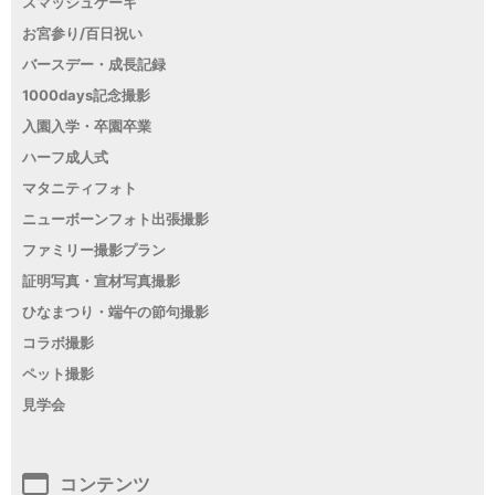
スマッシュケーキ
お宮参り/百日祝い
バースデー・成長記録
1000days記念撮影
入園入学・卒園卒業
ハーフ成人式
マタニティフォト
ニューボーンフォト出張撮影
ファミリー撮影プラン
証明写真・宣材写真撮影
ひなまつり・端午の節句撮影
コラボ撮影
ペット撮影
見学会
コンテンツ