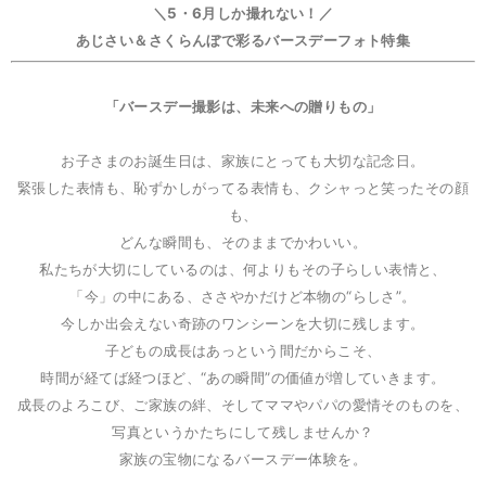
＼5・6月しか撮れない！／
あじさい＆さくらんぼで彩るバースデーフォト特集
「バースデー撮影は、未来への贈りもの」
お子さまのお誕生日は、家族にとっても大切な記念日。
緊張した表情も、恥ずかしがってる表情も、クシャっと笑ったその顔
も、
どんな瞬間も、そのままでかわいい。
私たちが大切にしているのは、何よりもその子らしい表情と、
「今」の中にある、ささやかだけど本物の“らしさ”。
今しか出会えない奇跡のワンシーンを大切に残します。
子どもの成長はあっという間だからこそ、
時間が経てば経つほど、“あの瞬間”の価値が増していきます。
成長のよろこび、ご家族の絆、そしてママやパパの愛情そのものを、
写真というかたちにして残しませんか？
家族の宝物になるバースデー体験を。