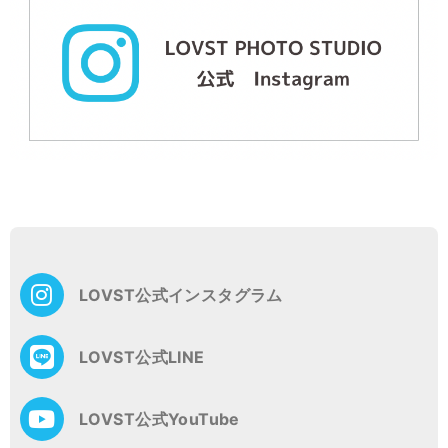
投
稿
ナ
ビ
ゲ
LOVST公式インスタグラム
ー
シ
ョ
LOVST公式LINE
ン
LOVST公式YouTube