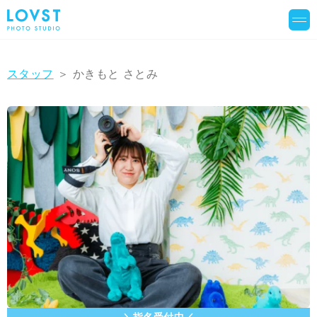
スタッフ
＞ かきもと さとみ
＼指名受付中／