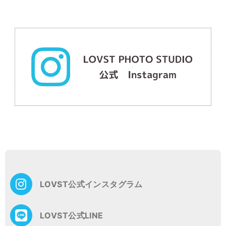
投
稿
ナ
ビ
ゲ
LOVST公式インスタグラム
ー
シ
ョ
LOVST公式LINE
ン